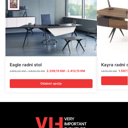
Eagle radni stol
Kayra radni s
2.209,15
KM
–
2.413,15
KM
1.597,
2.599,00
KM
–
2.839,00
KM
1.879,00
KM
Odaberi opcije