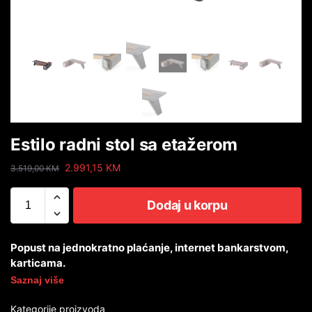
Estilo radni stol sa etažerom
2.991,15
KM
3.519,00
KM
Dodaj u korpu
Popust na jednokratno plaćanje, internet bankarstvom,
karticama.
Saznaj više
Kategorije proizvoda