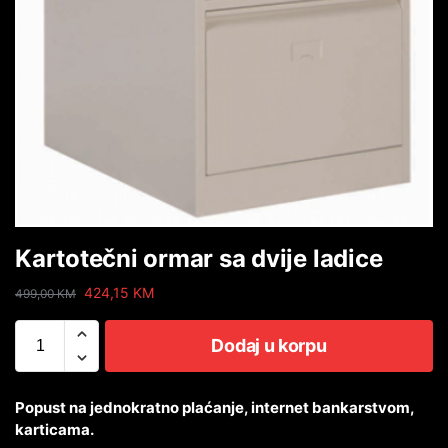
Kartotečni ormar sa dvije ladice
424,15
KM
499,00
KM
Dodaj u korpu
Popust na jednokratno plaćanje, internet bankarstvom,
karticama.