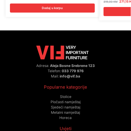
271,15
319,00
KM
Dodaj u korpu
Adresa:
Aleja Bosne Srebrene 123
Telefon:
033 779 976
Mail:
info@vif.ba
Popularne kategorije
Stolice
Pločasti namještaj
Sjedeći namještaj
Metalni namještaj
Horeca
Uvjeti