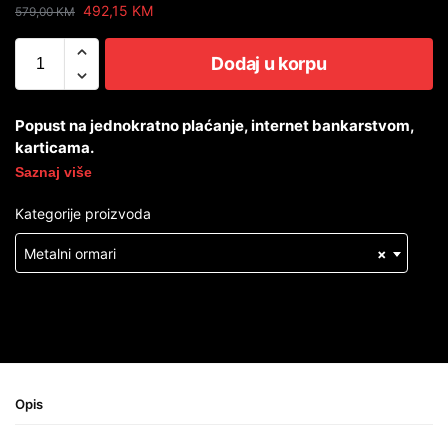
492,15
KM
579,00
KM
Dodaj u korpu
Popust na jednokratno plaćanje, internet bankarstvom,
karticama.
Saznaj više
Kategorije proizvoda
Metalni ormari
×
Opis