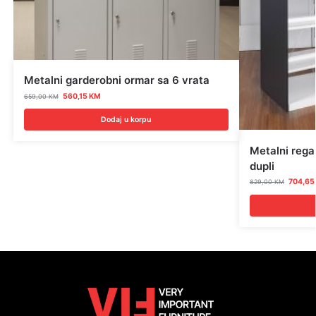
Metalni garderobni ormar sa 6 vrata
560,15
KM
659,00
KM
Dodaj u korpu
Metalni regal
dupli
704,6
829,00
KM