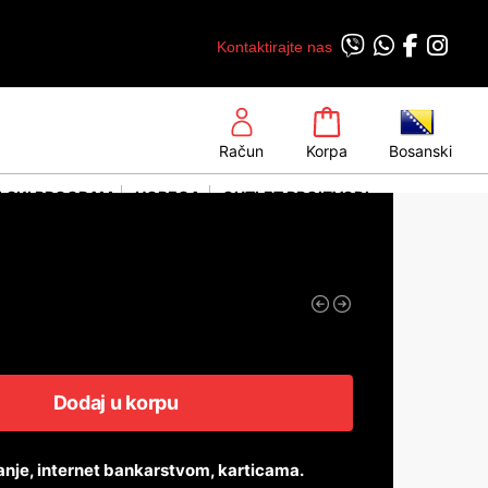
Kontaktirajte nas
Račun
Korpa
Bosanski
LSKI PROGRAM
HORECA
OUTLET PROIZVODI
Dodaj u korpu
anje, internet bankarstvom, karticama.