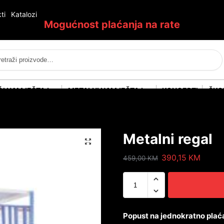
ti
Katalozi
Mogućnost plaćanja na rate
Pretraži
ĆI NAMJEŠTAJ
METALNI NAMJEŠTAJ
KONCEPTI
ŠKO
Metalni regal
390,15
KM
459,00
KM
Popust na jednokratno plać