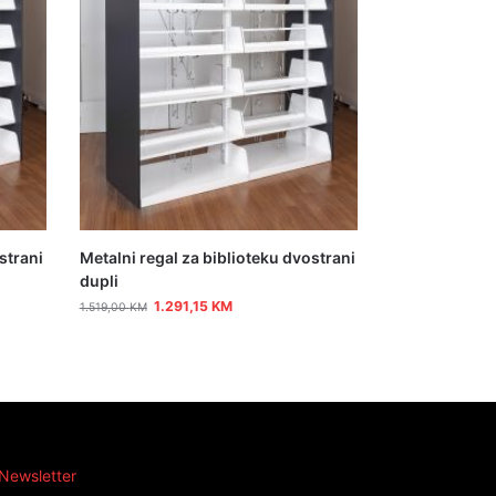
strani
Metalni regal za biblioteku dvostrani
dupli
1.291,15
KM
1.519,00
KM
Newsletter