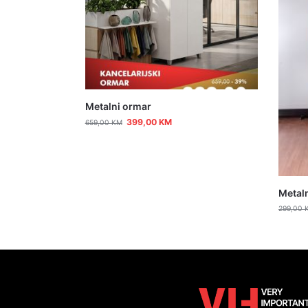
Metalni ormar
399,00
KM
659,00
KM
Metaln
299,00