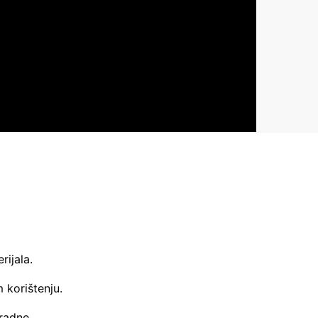
rijala.
 korištenju.
 radne