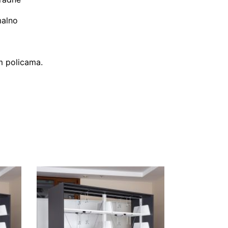
malno
m policama.