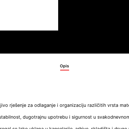
Opis
jivo rješenje za odlaganje i organizaciju različitih vrsta mate
stabilnost, dugotrajnu upotrebu i sigurnost u svakodnevnom
egal se lako uklapa u kancelarije, arhive, skladišta i druge