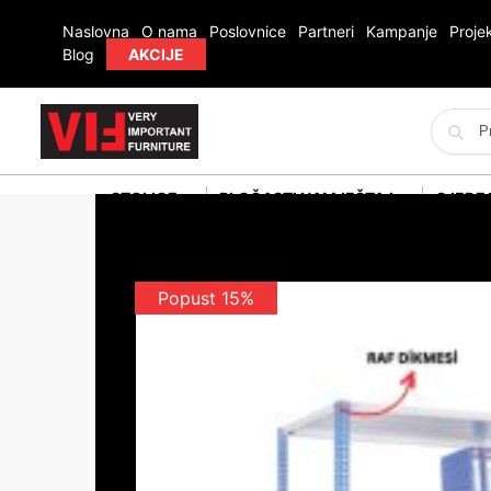
Naslovna
O nama
Poslovnice
Partneri
Kampanje
Projek
Blog
AKCIJE
STOLICE
PLOČASTI NAMJEŠTAJ
SJEDE
Popust 15%