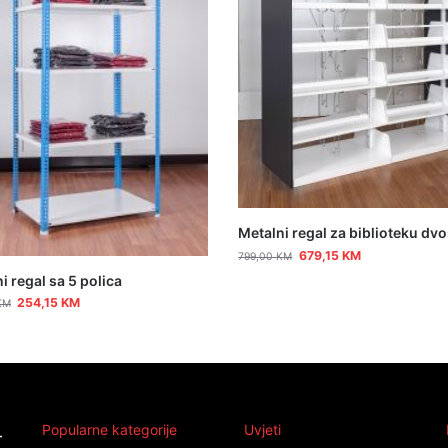
Metalni regal za biblioteku dvo
679,15
KM
799,00
KM
i regal sa 5 polica
254,15
KM
KM
Popularne kategorije
Uvjeti