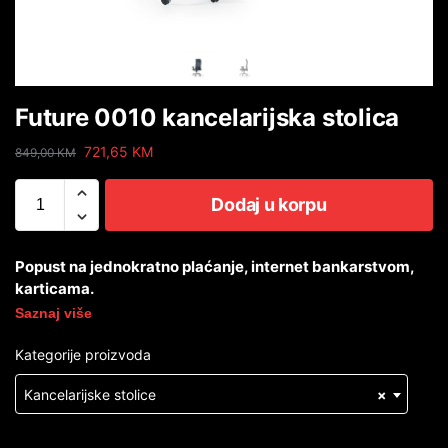
Future 0010 kancelarijska stolica
721,65
KM
849,00
KM
Dodaj u korpu
Popust na jednokratno plaćanje, internet bankarstvom,
karticama.
Saznaj više
Kategorije proizvoda
Kancelarijske stolice
×