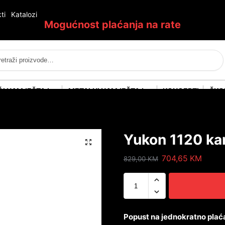
ti
Katalozi
Mogućnost plaćanja na rate
Pretraži
ĆI NAMJEŠTAJ
METALNI NAMJEŠTAJ
KONCEPTI
ŠKO
Yukon 1120 kan
704,65
KM
829,00
KM
Popust na jednokratno plać