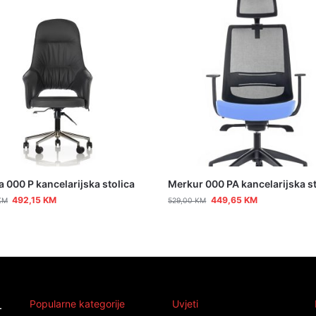
 000 P kancelarijska stolica
Merkur 000 PA kancelarijska st
492,15
KM
449,65
KM
KM
529,00
KM
Popularne kategorije
Uvjeti