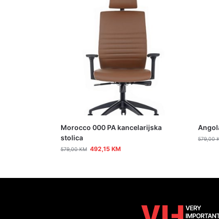
Morocco 000 PA kancelarijska
Angola
stolica
579,00
492,15
KM
579,00
KM