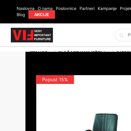
Naslovna
O nama
Poslovnice
Partneri
Kampanje
Projek
Blog
AKCIJE
STOLICE
PLOČASTI NAMJEŠTAJ
SJEDE
Popust 15%