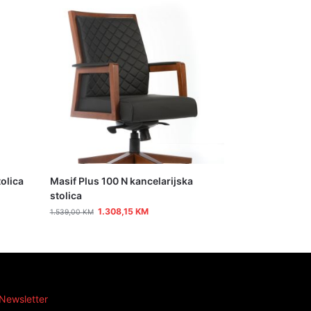
olica
Masif Plus 100 N kancelarijska
stolica
1.308,15
KM
1.539,00
KM
Newsletter