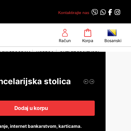
Kontaktirajte nas
Račun
Korpa
Bosanski
LSKI PROGRAM
HORECA
OUTLET PROIZVODI
celarijska stolica
Dodaj u korpu
anje, internet bankarstvom, karticama.