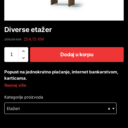
Diverse etažer
254,15
KM
299,00
KM
Dodaj u korpu
Popust na jednokratno plaćanje, internet bankarstvom,
karticama.
Saznaj više
Kategorije proizvoda
Etažeri
×