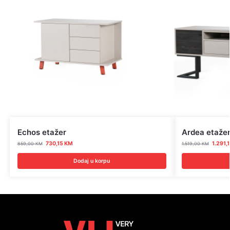
Echos etažer
Ardea etaže
730,15
KM
1.291,
859,00
KM
1.519,00
KM
Dodaj u korpu