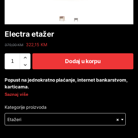
Electra etažer
322,15
KM
379,00
KM
Dodaj u korpu
Popust na jednokratno plaćanje, internet bankarstvom,
karticama.
Saznaj više
Kategorije proizvoda
Etažeri
×