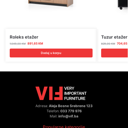
Roleks etažer
Tuzur etažer
891,65
KM
704,6
1.049,00
KM
829,00
KM
Dodaj u korpu
Adresa:
Aleja Bosne Srebrene 123
Telefon:
033 779 976
Mail:
info@vif.ba
Popularne kategorije