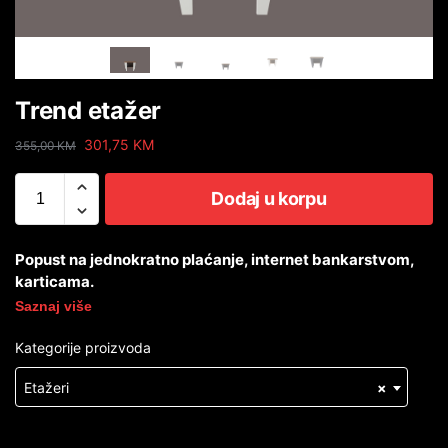
Trend etažer
301,75
KM
355,00
KM
Dodaj u korpu
Popust na jednokratno plaćanje, internet bankarstvom,
karticama.
Saznaj više
Kategorije proizvoda
Etažeri
×