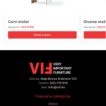
Corvi etažer
Diverse etaž
254,15
KM
254,15
299,00
KM
299,00
KM
Dodaj u korpu
Adresa:
Aleja Bosne Srebrene 123
Telefon:
033 779 976
Mail:
info@vif.ba
Popularne kategorije
Stolice