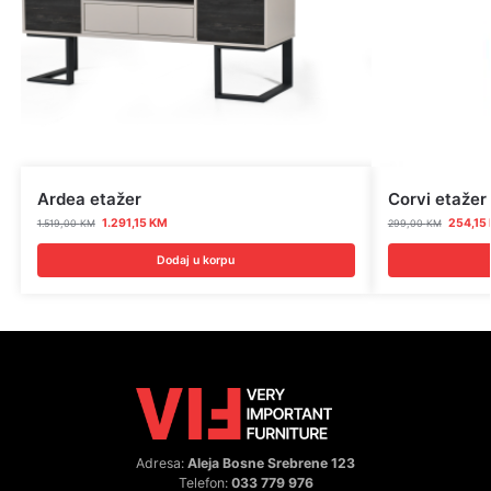
Ardea etažer
Corvi etažer
1.291,15
KM
254,15
1.519,00
KM
299,00
KM
Dodaj u korpu
Adresa:
Aleja Bosne Srebrene 123
Telefon:
033 779 976