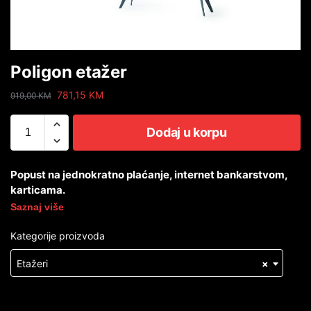
Poligon etažer
781,15
KM
919,00
KM
Dodaj u korpu
Popust na jednokratno plaćanje, internet bankarstvom,
karticama.
Saznaj više
Kategorije proizvoda
Etažeri
×