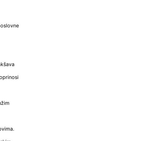
poslovne
akšava
oprinosi
užim
ovima.