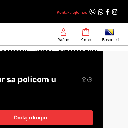
Kontaktirajte nas
Račun
Korpa
Bosanski
LSKI PROGRAM
HORECA
OUTLET PROIZVODI
r sa policom u
Dodaj u korpu