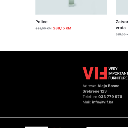
Police
Zatvor
vrata
288,15
KM
339,00
KM
629,00
Adresa:
Aleja Bosne
Srebrene 123
Telefon:
033 779 976
Mail:
info@vif.ba