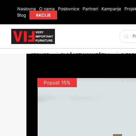
Naslovna
O nama
Poslovnice
Partneri
Kampanje
Projek
Blog
AKCIJE
STOLICE
PLOČASTI NAMJEŠTAJ
SJEDE
Popust 15%