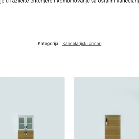
u različite enterijere i kombinovanje sa ostalim kancelari
Kategorija:
Kancelarijski ormari