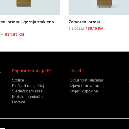
eni ormar – gornja staklena
Zatvoreni ormar
186,15
KM
219,00
KM
534,65
KM
KM
Popularne kategorije
Uvjeti
Stolice
Sigurnost plaćanja
Pločasti namještaj
Izjava o privatnosti
Sjedeći namještaj
Uvjeti kupovine
Metalni namještaj
Horeca