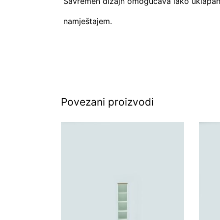
Savremen dizajn omogućava lako uklapanje 
namještajem.
Povezani proizvodi