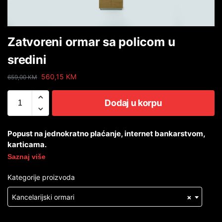
Zatvoreni ormar sa policom u
sredini
560,15
KM
659,00
KM
Dodaj u korpu
Popust na jednokratno plaćanje, internet bankarstvom,
karticama.
Saznaj više
Kategorije proizvoda
Kancelarijski ormari
×