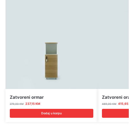
Zatvoreni ormar
Zatvoreni or
237,15
KM
415,6
279,00
KM
489,00
KM
Dodaj u korpu