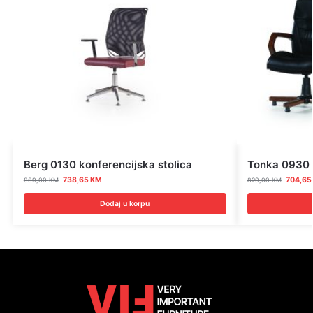
Berg 0130 konferencijska stolica
Tonka 0930 k
738,65
KM
704,6
869,00
KM
829,00
KM
Dodaj u korpu