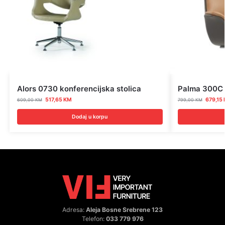
Alors 0730 konferencijska stolica
Palma 300C k
517,65
KM
679,15
609,00
KM
799,00
KM
Dodaj u korpu
Adresa:
Aleja Bosne Srebrene 123
Telefon:
033 779 976