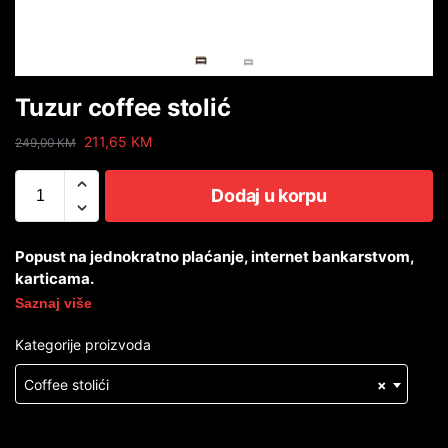
Tuzur coffee stolić
211,65
KM
249,00
KM
Dodaj u korpu
Popust na jednokratno plaćanje, internet bankarstvom,
karticama.
Saznaj više
Kategorije proizvoda
Coffee stolići
×