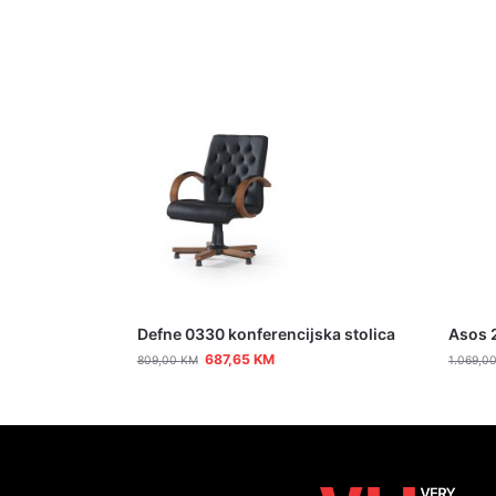
Defne 0330 konferencijska stolica
Asos 2
687,65
KM
809,00
KM
1.069,0