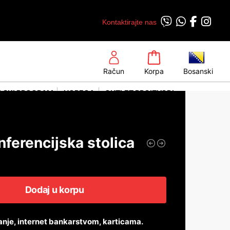
Kontaktirajte nas
Račun
Korpa
Bosanski
LSKI PROGRAM
HORECA
OUTLET PROIZVODI
ferencijska stolica
Dodaj u korpu
anje, internet bankarstvom, karticama.