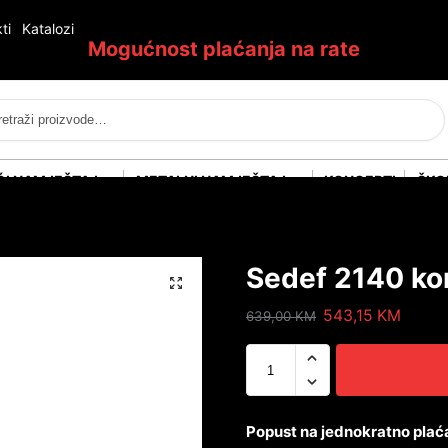
ti
Katalozi
Mogućnost plaćanja na rate
Pretraži
ĆI NAMJEŠTAJ
METALNI NAMJEŠTAJ
KONCEPTI
ŠKO
Sedef 2140 kon
543,15
KM
639,00
KM
Popust na jednokratno plać