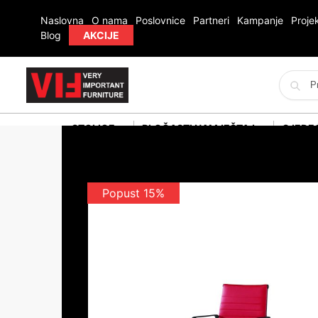
Naslovna
O nama
Poslovnice
Partneri
Kampanje
Projek
Blog
AKCIJE
STOLICE
PLOČASTI NAMJEŠTAJ
SJEDE
Popust 15%