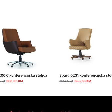
00 C konferencijska stolica
Sparg 0231 konferencijska sto
908,65
KM
653,65
KM
0
KM
769,00
KM