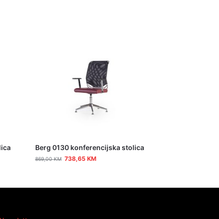
lica
Berg 0130 konferencijska stolica
738,65
KM
869,00
KM