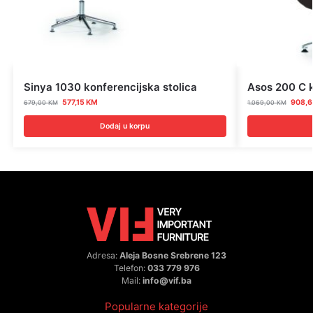
Sinya 1030 konferencijska stolica
Asos 200 C k
577,15
KM
908,
679,00
KM
1.069,00
KM
Dodaj u korpu
Adresa:
Aleja Bosne Srebrene 123
Telefon:
033 779 976
Mail:
info@vif.ba
Popularne kategorije