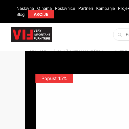
Naslovna
O nama
Poslovnice
Partneri
Kampanje
Projek
Blog
AKCIJE
STOLICE
PLOČASTI NAMJEŠTAJ
SJEDE
Popust 15%