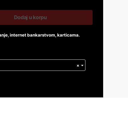
Dodaj u korpu
anje, internet bankarstvom, karticama.
×