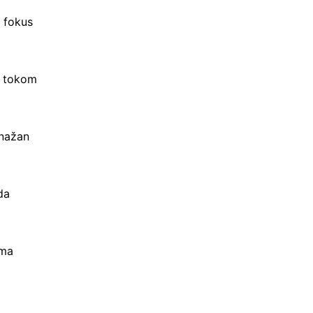
z fokus
t tokom
snažan
da
ima