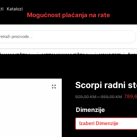
ti
Katalozi
Mogućnost plaćanja na rate
Pretraži
ĆI NAMJEŠTAJ
METALNI NAMJEŠTAJ
KONCEPTI
ŠKO
Scorpi radni st
789,
929,00
KM
–
959,00
KM
Dimenzije