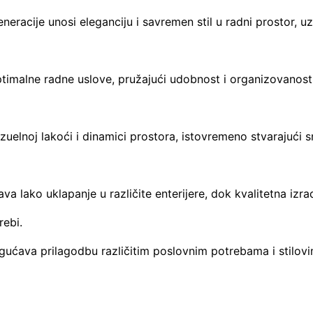
eracije unosi eleganciju i savremen stil u radni prostor, u
optimalne radne uslove, pružajući udobnost i organizovanos
zuelnoj lakoći i dinamici prostora, istovremeno stvarajući 
ava lako uklapanje u različite enterijere, dok kvalitetna izra
rebi.
gućava prilagodbu različitim poslovnim potrebama i stilov