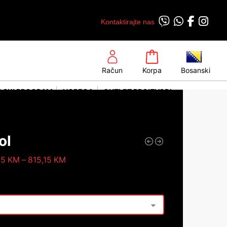
Kontaktirajte nas
Račun
Korpa
Bosanski
LSKI PROGRAM
HORECA
OUTLET PROIZVODI
ol
65
KM
–
815,15
KM