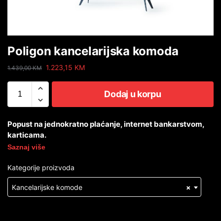
Poligon kancelarijska komoda
1.223,15
KM
1.439,00
KM
Dodaj u korpu
Popust na jednokratno plaćanje, internet bankarstvom,
karticama.
Saznaj više
Kategorije proizvoda
Kancelarijske komode
×