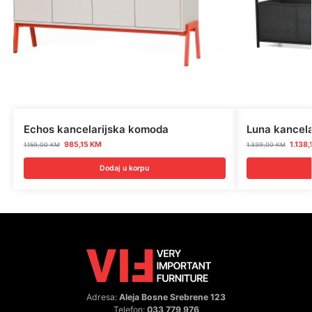
Echos kancelarijska komoda
Luna kancel
985,15
KM
1.138,
1.159,00
KM
1.339,00
KM
Dodaj u korpu
Adresa:
Aleja Bosne Srebrene 123
Telefon:
033 779 976