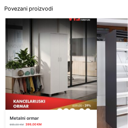
Povezani proizvodi
Metalni ormar
399,00
KM
659,00
KM