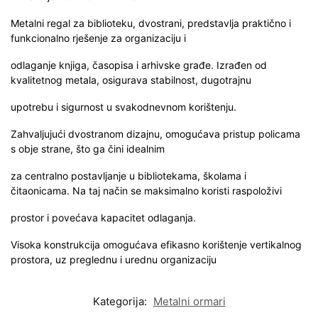
Metalni regal za biblioteku, dvostrani, predstavlja praktično i
funkcionalno rješenje za organizaciju i
odlaganje knjiga, časopisa i arhivske građe. Izrađen od
kvalitetnog metala, osigurava stabilnost, dugotrajnu
upotrebu i sigurnost u svakodnevnom korištenju.
Zahvaljujući dvostranom dizajnu, omogućava pristup policama
s obje strane, što ga čini idealnim
za centralno postavljanje u bibliotekama, školama i
čitaonicama. Na taj način se maksimalno koristi raspoloživi
prostor i povećava kapacitet odlaganja.
Visoka konstrukcija omogućava efikasno korištenje vertikalnog
prostora, uz preglednu i urednu organizaciju
Kategorija:
Metalni ormari