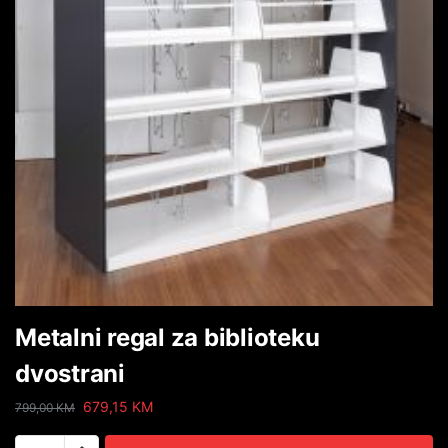
Metalni regal za biblioteku
dvostrani
679,15
KM
799,00
KM