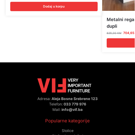
Dodaj u korpu
Metalni regal
dupli
704,6
829,00
KM
Adresa:
Aleja Bosne Srebrene 123
Telefon:
033 779 976
Mail:
info@vif.ba
Popularne kategorije
Stolice