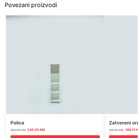
Povezani proizvodi
Police
Zatvoreni o
245,65
KM
186,15
289,00
KM
219,00
KM