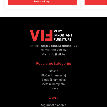
Dodaj u korpu
Adresa:
Aleja Bosne Srebrene 123
Telefon:
033 779 976
Mail:
info@vif.ba
Popularne kategorije
Stolice
Pločasti namještaj
Sjedeći namještaj
Metalni namještaj
Horeca
Uvjeti
Sigurnost plaćanja