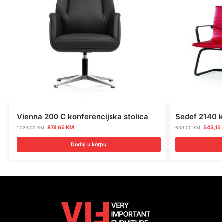
Vienna 200 C konferencijska stolica
Sedef 2140 k
874,65
KM
543,15
1.029,00
KM
639,00
KM
Dodaj u korpu