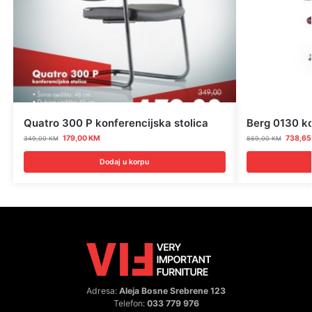
Quatro 300 P konferencijska stolica
Berg 0130 ko
179,00
KM
738,6
349,00
KM
869,00
KM
Dodaj u korpu
Adresa:
Aleja Bosne Srebrene 123
Telefon:
033 779 976