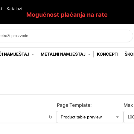
ti
Katalozi
Mogućnost plaćanja na rate
Pretraži
ĆI NAMJEŠTAJ
METALNI NAMJEŠTAJ
KONCEPTI
ŠKO
Page Template:
Max 
↻