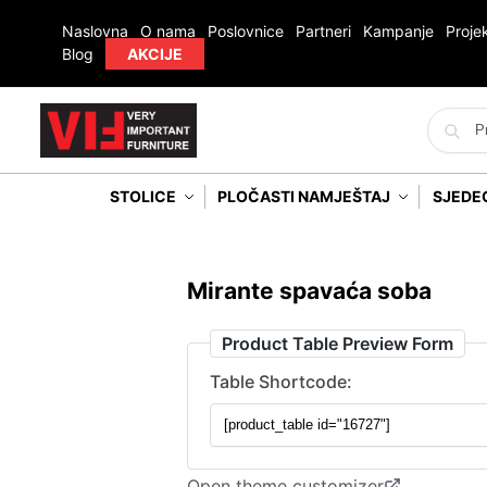
Naslovna
O nama
Poslovnice
Partneri
Kampanje
Projek
Blog
AKCIJE
STOLICE
PLOČASTI NAMJEŠTAJ
SJEDE
Mirante spavaća soba
Product Table Preview Form
Table Shortcode:
Open theme customizer