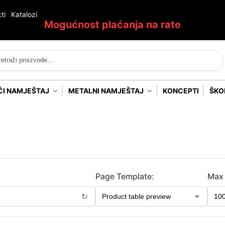
ti
Katalozi
Mogućnost plaćanja na rate
Pretraži
ĆI NAMJEŠTAJ
METALNI NAMJEŠTAJ
KONCEPTI
ŠKO
Page Template:
Max 
↻