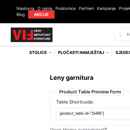
Naslovna
O nama
Poslovnice
Partneri
Kampanje
Projek
Blog
AKCIJE
STOLICE
PLOČASTI NAMJEŠTAJ
SJEDE
Leny garnitura
Product Table Preview Form
Table Shortcode:
Open theme customizer