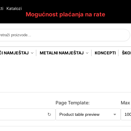
ti
Katalozi
Mogućnost plaćanja na rate
Pretraži
ĆI NAMJEŠTAJ
METALNI NAMJEŠTAJ
KONCEPTI
ŠKO
Page Template:
Max 
↻