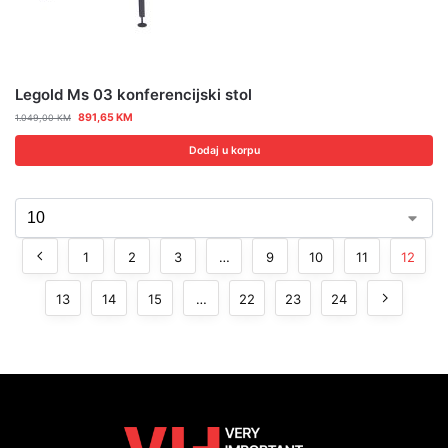
Legold Ms 03 konferencijski stol
891,65
KM
1.049,00
KM
Dodaj u korpu
1
2
3
…
9
10
11
12
13
14
15
…
22
23
24