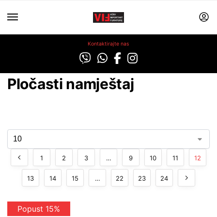
Kontaktirajte nas
Pločasti namještaj
1
2
3
…
9
10
11
12
13
14
15
…
22
23
24
Popust 15%