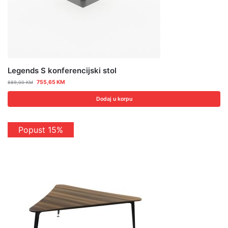
Legends S konferencijski stol
755,65
KM
889,00
KM
Dodaj u korpu
Popust 15%