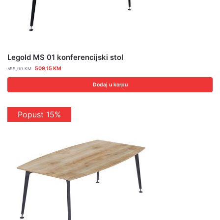
Legold MS 01 konferencijski stol
509,15
KM
599,00
KM
Dodaj u korpu
Popust 15%