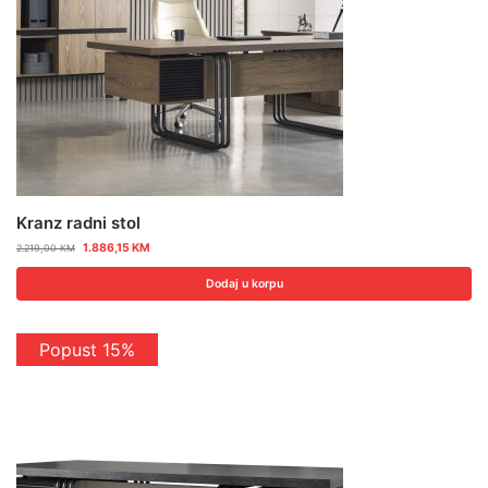
Kranz radni stol
1.886,15
KM
2.219,00
KM
Dodaj u korpu
Popust 15%