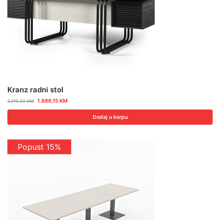
Kranz radni stol
1.886,15
KM
2.219,00
KM
Dodaj u korpu
Popust 15%