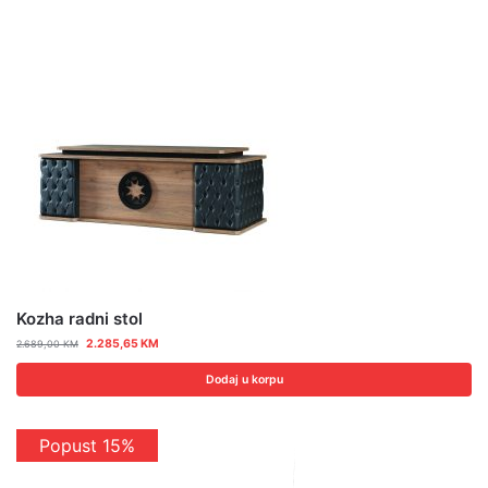
Kozha radni stol
2.285,65
KM
2.689,00
KM
Dodaj u korpu
Popust 15%