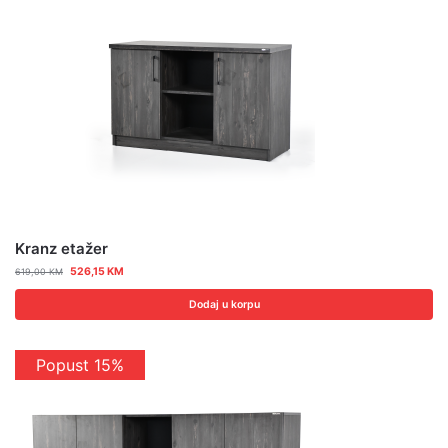
Kranz etažer
526,15
KM
619,00
KM
Dodaj u korpu
Popust 15%