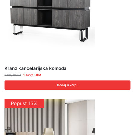
Kranz kancelarijska komoda
1.427,15
KM
1.679,00
KM
Dodaj u korpu
Popust 15%