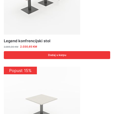
Legend konfrencijski stol
2.030,65
KM
2.389,00
KM
Dodaj u korpu
Popust 15%