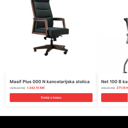
Masif Plus 000 N kancelarijska stolica
Net 100 B ka
1.342,15
KM
271,15
1.579,00
KM
319,00
KM
Dodaj u korpu