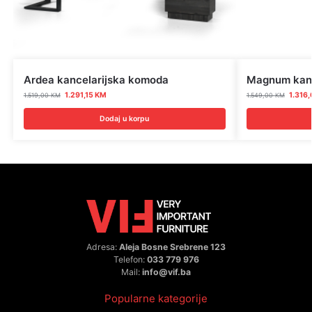
Ardea kancelarijska komoda
Magnum kanc
1.291,15
KM
1.316
1.519,00
KM
1.549,00
KM
Dodaj u korpu
Adresa:
Aleja Bosne Srebrene 123
Telefon:
033 779 976
Mail:
info@vif.ba
Popularne kategorije