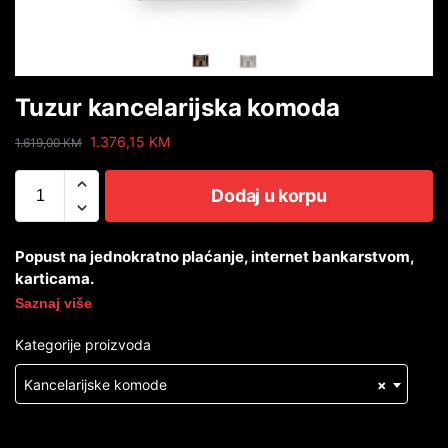
Tuzur kancelarijska komoda
1.376,15
KM
1.619,00
KM
Dodaj u korpu
Popust na jednokratno plaćanje, internet bankarstvom,
karticama.
Saznaj više
Kategorije proizvoda
Kancelarijske komode
×