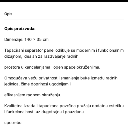
Opis
Opis proizvoda:
Dimenzije: 140 × 35 cm
Tapacirani separator panel odlikuje se modernim i funkcionalnim
dizajnom, idealan za razdvajanje radnih
prostora u kancelarijama i open space okruženjima.
Omogućava veću privatnost i smanjenje buke između radnih
jedinica, čime doprinosi ugodnijem i
efikasnijem radnom okruženju.
Kvalitetna izrada i tapacirana površina pružaju dodatnu estetiku
i funkcionalnost, uz dugotrajnu i pouzdanu
upotrebu.