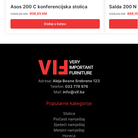
Asos 200 C konferencijska stolica
Salda 200 N 
908,65
KM
968,1
1.069,00
KM
1.139,00
KM
Dodaj u korpu
Adresa:
Aleja Bosne Srebrene 123
Telefon:
033 779 976
Mail:
info@vif.ba
Popularne kategorije
Stolice
Pločasti namještaj
Sjedeći namještaj
Metalni namještaj
Horeca