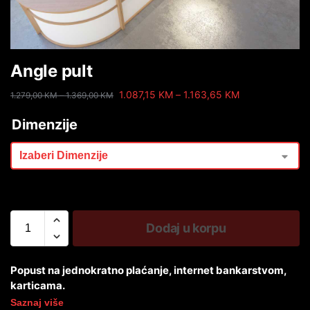
Angle pult
1.087,15
KM
–
1.163,65
KM
1.279,00
KM
–
1.369,00
KM
Dimenzije
Dodaj u korpu
Popust na jednokratno plaćanje, internet bankarstvom,
karticama.
Saznaj više