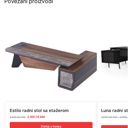
Povezani proizvodi
Estilo radni stol sa etažerom
Luna radni st
2.991,15
KM
3.519,00
KM
2.819,00
KM
–
2.999
Dodaj u korpu