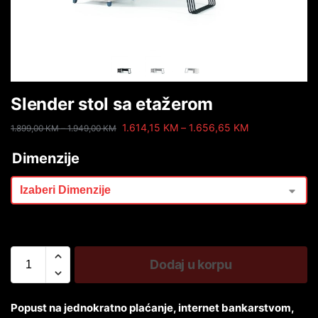
Slender stol sa etažerom
1.614,15
KM
–
1.656,65
KM
1.899,00
KM
–
1.949,00
KM
Dimenzije
Dodaj u korpu
Popust na jednokratno plaćanje, internet bankarstvom,