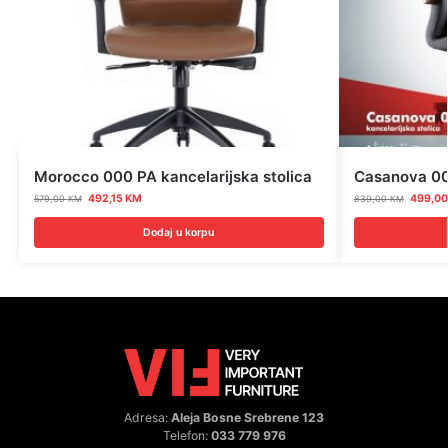
Morocco 000 PA kancelarijska stolica
Casanova 000
492,15
KM
499,0
579,00
KM
839,00
KM
Dodaj u korpu
Adresa:
Aleja Bosne Srebrene 123
Telefon:
033 779 976