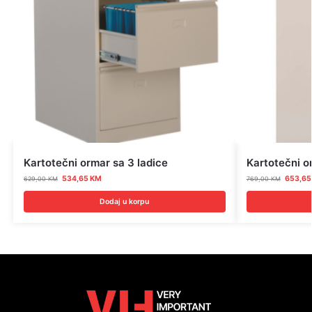
Kartotečni ormar sa 3 ladice
Kartotečni o
534,65
KM
653,6
629,00
KM
769,00
KM
Dodaj u korpu