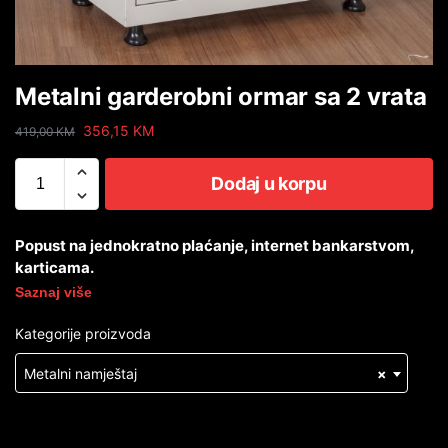
Metalni garderobni ormar sa 2 vrata
356,15
KM
419,00
KM
Dodaj u korpu
Popust na jednokratno plaćanje, internet bankarstvom,
karticama.
Saznaj više
Kategorije proizvoda
Metalni namještaj
×