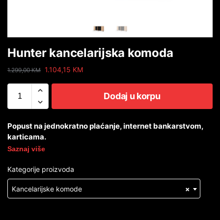
Hunter kancelarijska komoda
1.104,15
KM
1.299,00
KM
Dodaj u korpu
Popust na jednokratno plaćanje, internet bankarstvom,
karticama.
Saznaj više
Kategorije proizvoda
Kancelarijske komode
×