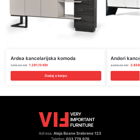
Ardea kancelarijska komoda
Andori kance
1.291,15
KM
3.858
1.519,00
KM
4.539,00
KM
Dodaj u korpu
Adresa:
Aleja Bosne Srebrene 123
Telefon:
033 779 976