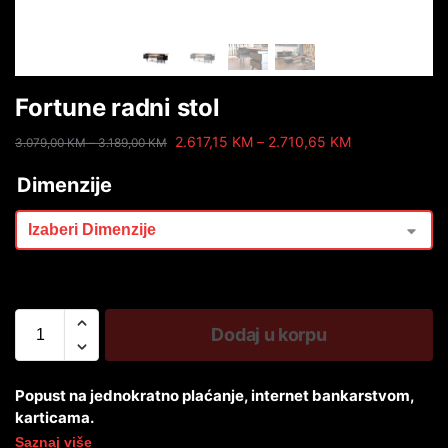
Fortune radni stol
2.617,15
KM
–
2.710,65
KM
3.079,00
KM
–
3.189,00
KM
Dimenzije
Dodaj u korpu
Popust na jednokratno plaćanje, internet bankarstvom,
karticama.
Saznaj više