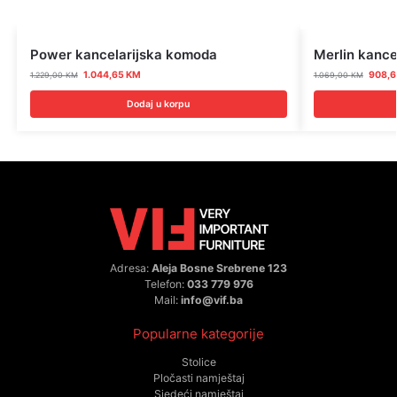
Power kancelarijska komoda
Merlin kance
1.044,65
KM
908,
1.229,00
KM
1.069,00
KM
Dodaj u korpu
Adresa:
Aleja Bosne Srebrene 123
Telefon:
033 779 976
Mail:
info@vif.ba
Popularne kategorije
Stolice
Pločasti namještaj
Sjedeći namještaj