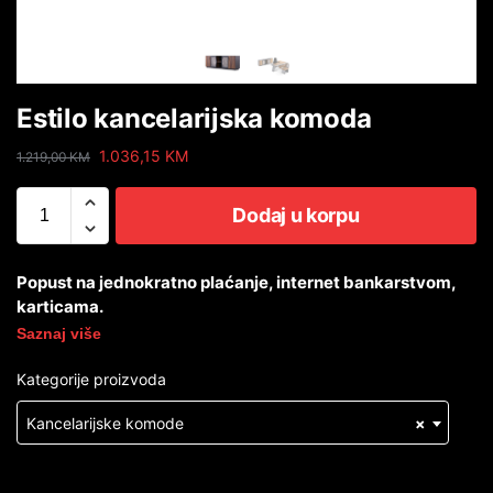
Estilo kancelarijska komoda
1.036,15
KM
1.219,00
KM
Dodaj u korpu
Popust na jednokratno plaćanje, internet bankarstvom,
karticama.
Saznaj više
Kategorije proizvoda
Kancelarijske komode
×