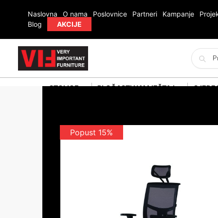
Naslovna
O nama
Poslovnice
Partneri
Kampanje
Projek
Blog
AKCIJE
STOLICE
PLOČASTI NAMJEŠTAJ
SJEDE
Popust 15%