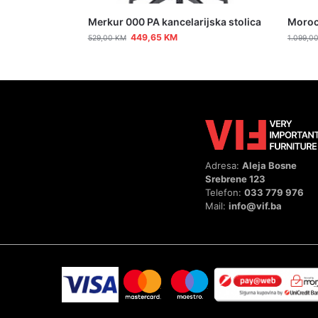
Merkur 000 PA kancelarijska stolica
Morocc
449,65
KM
529,00
KM
1.099,0
Adresa:
Aleja Bosne
Srebrene 123
Telefon:
033 779 976
Mail:
info@vif.ba