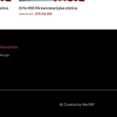
olica
Orfe 000 PA kancelarijska stolica
279,00
KM
459,00
KM
Newsletter
Akcije
©
Created by Well BP