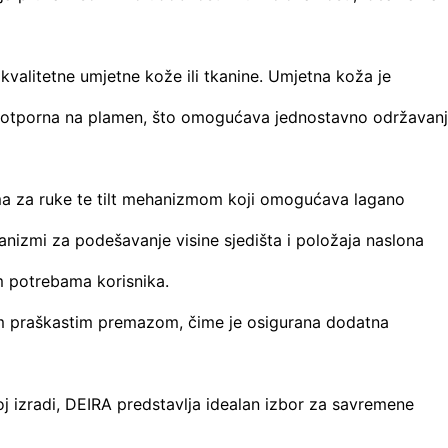
 kvalitetne umjetne kože ili tkanine. Umjetna koža je
i otporna na plamen, što omogućava jednostavno održavanj
ma za ruke te tilt mehanizmom koji omogućava lagano
anizmi za podešavanje visine sjedišta i položaja naslona
m potrebama korisnika.
im praškastim premazom, čime je osigurana dodatna
oj izradi, DEIRA predstavlja idealan izbor za savremene