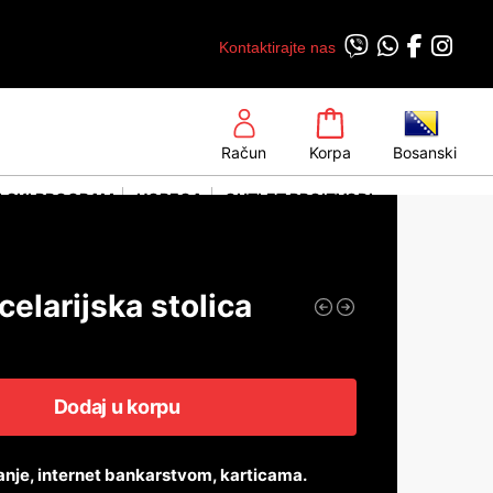
Kontaktirajte nas
Račun
Korpa
Bosanski
LSKI PROGRAM
HORECA
OUTLET PROIZVODI
elarijska stolica
Dodaj u korpu
anje, internet bankarstvom, karticama.