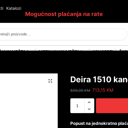
ti
Katalozi
Mogućnost plaćanja na rate
Pretraži
ĆI NAMJEŠTAJ
METALNI NAMJEŠTAJ
KONCEPTI
ŠKO
Deira 1510 kanc
713,15
KM
839,00
KM
Popust na jednokratno plać