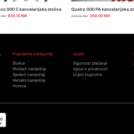
o 000 C kancelarijska stolica
Quatro 000 PA kancelarijska st
934,15
KM
269,00
KM
0
KM
479,00
KM
Popularne kategorije
Uvjeti
Stolice
Sigurnost plaćanja
Pločasti namještaj
Izjava o privatnosti
Sjedeći namještaj
Uvjeti kupovine
Metalni namještaj
Horeca