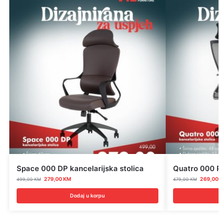
Space 000 DP kancelarijska stolica
Quatro 000 P
279,00
KM
269,0
499,00
KM
479,00
KM
Dodaj u korpu